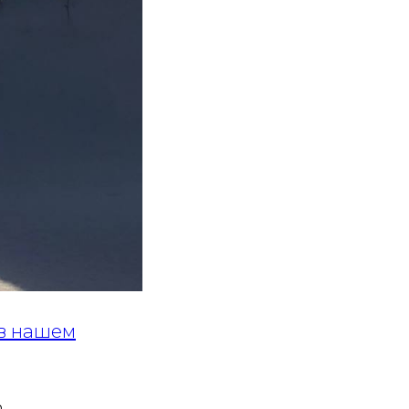
в нашем
,