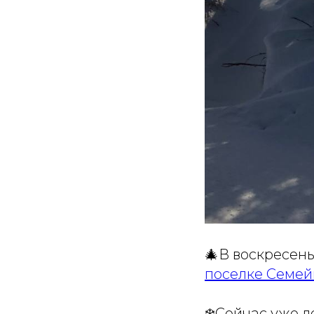
🎄В воскресень
поселке Семе
❄️Сейчас уже л