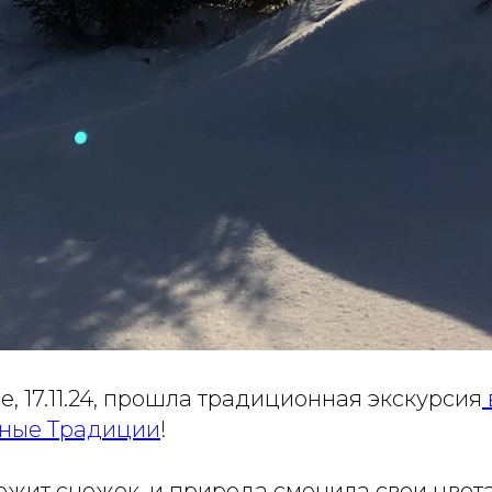
е, 17.11.24, прошла традиционная экскурсия
йные Традиции
!
ежит снежок, и природа сменила свои цвета